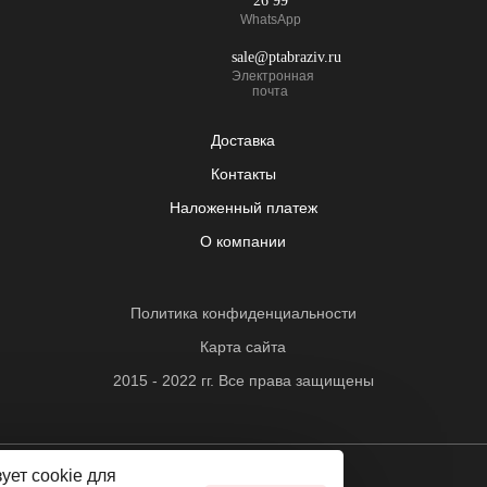
26 99
Защита от перегрузки;
WhatsApp
Манипулятор имеет вертикальное исполнение.
Основные характеристики
sale@ptabraziv.ru
Электронная
Диапазон резьбонарезания
М3-М12
почта
Диапазон сверления
Ø3-Ø10
Доставка
Патрон
GT12
Контакты
Технические характеристики
Наложенный платеж
Напряжение
220В/50Гц
О компании
Мощность
600 Вт
Магнит
Политика конфиденциальности
300 кг
Карта сайта
Частота вращения
0-625 об/мин
шпинделя
2015 - 2022 гг. Все права защищены
Сенсорный
Режим управления
дисплей
Сделано в студии 4eo.ru
ует cookie для
Режим сверления
Да